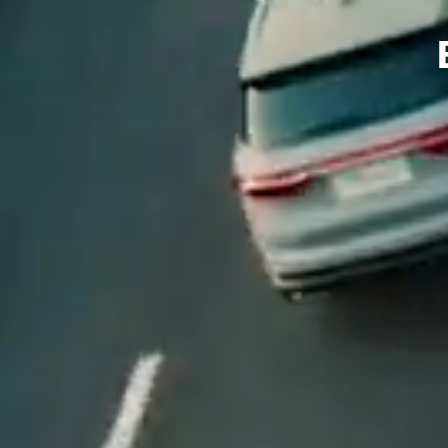
Región
Idiomas
Asia
Irak
Emiratos Árabes
Unidos