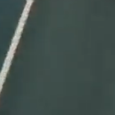
América del Norte
México
África
Marruecos