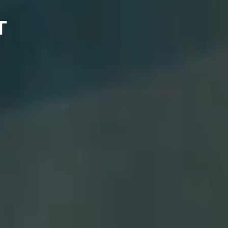
T
Qatar